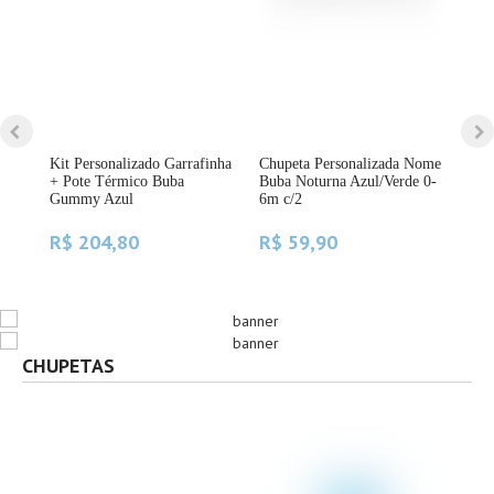
Kit Personalizado Garrafinha
Chupeta Personalizada Nome
Kit
+ Pote Térmico Buba
Buba Noturna Azul/Verde 0-
Per
Gummy Azul
6m c/2
Ant
R$ 204,80
R$ 59,90
R$
CHUPETAS