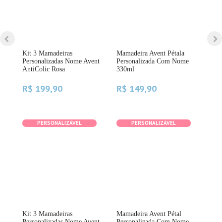
Kit 3 Mamadeiras
Mamadeira Avent Pétala
Mam
Personalizadas Nome Avent
Personalizada Com Nome
Com
AntiColic Rosa
330ml
125
R$ 199,90
R$ 149,90
R$
PERSONALIZÁVEL
PERSONALIZÁVEL
Kit 3 Mamadeiras
Mamadeira Avent Pétal
Kit
Personalizadas Nome Avent
Personalizada Com Nome
Péta