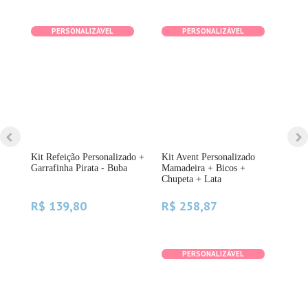
PERSONALIZÁVEL
PERSONALIZÁVEL
Kit Refeição Personalizado +
Kit Avent Personalizado
Kit
Garrafinha Pirata - Buba
Mamadeira + Bicos +
Bub
Chupeta + Lata
Azu
R$ 139,80
R$ 258,87
R$
PERSONALIZÁVEL