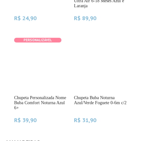
Ultra Air 6-18 Meses Azul e
Ele
Laranja
R$ 24,90
R$ 89,90
R$
PERSONALIZÁVEL
Chupeta Personalizada Nome
Chupeta Buba Noturna
Chu
Buba Comfort Noturna Azul
Azul/Verde Foguete 0-6m c/2
Lata
6+
R$ 39,90
R$ 31,90
R$