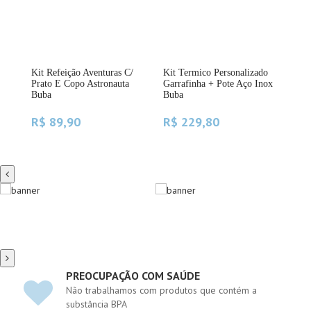
Kit Refeição Aventuras C/
Kit Termico Personalizado
Kit
Prato E Copo Astronauta
Garrafinha + Pote Aço Inox
Per
Buba
Buba
Fun
R$ 89,90
R$ 229,80
R$
AÇÃO COM SAÚDE
RESPONSABILID
hamos com produtos que contém a
Projeto social de I
 BPA
novos talentos