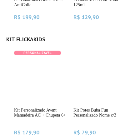
AntiColic
125ml
R$ 199,90
R$ 129,90
R$
KIT FLICKAKIDS
PERSONALIZÁVEL
Kit Personalizado Avent
Kit Potes Buba Fun
Kit
e
Mamadeira AC + Chupeta 6+
Personalizado Nome c/3
Chu
18 
R$ 179,90
R$ 79,90
R$