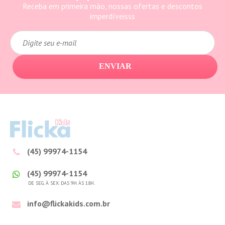
Receba em primeira mão, nossas ofertas e descontos
imperdíveisss
ENVIAR
(45) 99974-1154
(45) 99974-1154
DE SEG. À SEX. DAS 9H ÀS 18H.
info@flickakids.com.br