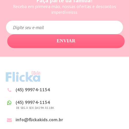
Faça parte da família!
Receba em primeira mão, nossas ofertas e descontos
imperdíveisss
ENVIAR
(45) 99974-1154
(45) 99974-1154
DE SEG. À SEX. DAS 9H ÀS 18H.
info@flickakids.com.br