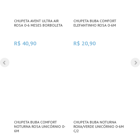
CHUPETA AVENT ULTRA AIR
CHUPETA BUBA COMFORT
CHU
ROSA 0-6 MESES BORBOLETA
ELEFANTINHO ROSA 0-6M
URS
R$ 40,90
R$ 20,90
R$
CHUPETA BUBA COMFORT
CHUPETA BUBA NOTURNA
CHU
NOTURNA ROSA UNICÓRNIO 0-
ROXA/VERDE UNICÓRNIO 0-6M
PÁS
6M
C/2