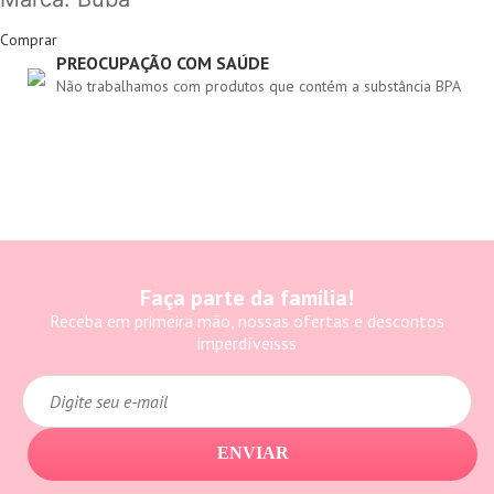
Comprar
UPAÇÃO COM SAÚDE
RESPONSABIL
balhamos com produtos que contém a substância BPA
Projeto social d
talentos
Faça parte da família!
Receba em primeira mão, nossas ofertas e descontos
imperdíveisss
ENVIAR