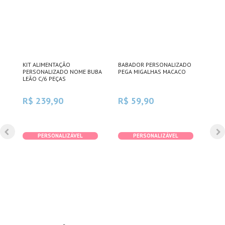
KIT ALIMENTAÇÃO
BABADOR PERSONALIZADO
KIT
PERSONALIZADO NOME BUBA
PEGA MIGALHAS MACACO
AVE
UBA
LEÃO C/6 PEÇAS
AST
R$ 239,90
R$ 59,90
R$
PERSONALIZÁVEL
PERSONALIZÁVEL