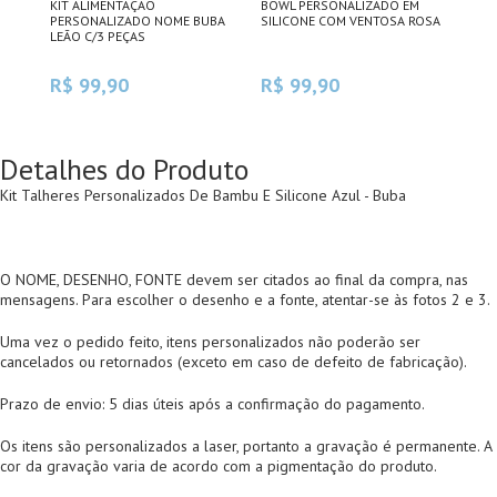
KIT ALIMENTAÇÃO
BOWL PERSONALIZADO EM
KIT
PERSONALIZADO NOME BUBA
SILICONE COM VENTOSA ROSA
+ G
LEÃO C/3 PEÇAS
R$ 99,90
R$ 99,90
R$
Detalhes do Produto
Kit Talheres Personalizados De Bambu E Silicone Azul - Buba
O NOME, DESENHO, FONTE devem ser citados ao final da compra, nas
mensagens. Para escolher o desenho e a fonte, atentar-se às fotos 2 e 3.
Uma vez o pedido feito, itens personalizados não poderão ser
cancelados ou retornados (exceto em caso de defeito de fabricação).
Prazo de envio: 5 dias úteis após a confirmação do pagamento.
Os itens são personalizados a laser, portanto a gravação é permanente. A
cor da gravação varia de acordo com a pigmentação do produto.