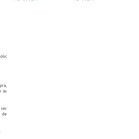
lic
pra,
e às
 ser
 de
.