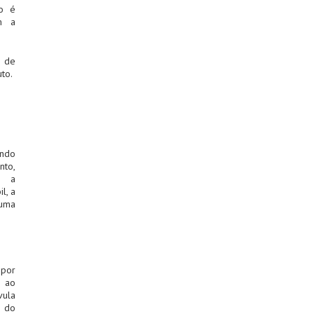
ão é
m a
o de
to.
ando
to,
e a
l, a
 uma
 por
e ao
vula
a do