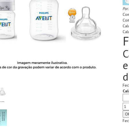
Por
Com
Com
Cal
Cal
F
C
e
d
Fec
Cal
Fec