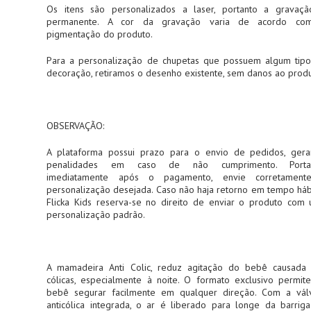
Os itens são personalizados a laser, portanto a gravaç
permanente. A cor da gravação varia de acordo co
pigmentação do produto.
Para a personalização de chupetas que possuem algum tip
decoração, retiramos o desenho existente, sem danos ao produ
OBSERVAÇÃO:
A plataforma possui prazo para o envio de pedidos, ger
penalidades em caso de não cumprimento. Portan
imediatamente após o pagamento, envie corretament
personalização desejada. Caso não haja retorno em tempo hábi
Flicka Kids reserva-se no direito de enviar o produto com
personalização padrão.
A mamadeira Anti Colic, reduz agitação do bebê causada
cólicas, especialmente à noite. O formato exclusivo permit
bebê segurar facilmente em qualquer direção. Com a vál
anticólica integrada, o ar é liberado para longe da barrig