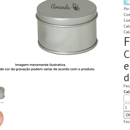
Por
Com
Com
Cal
Cal
F
C
e
d
Fec
Cal
Fec