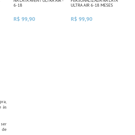
E
NA LATA AVENT ULTRA AIR -
PERSONALIZADA NA LATA
6-18
ULTRA AIR 6-18 MESES
R$ 99,90
R$ 99,90
pra,
e às
 ser
 de