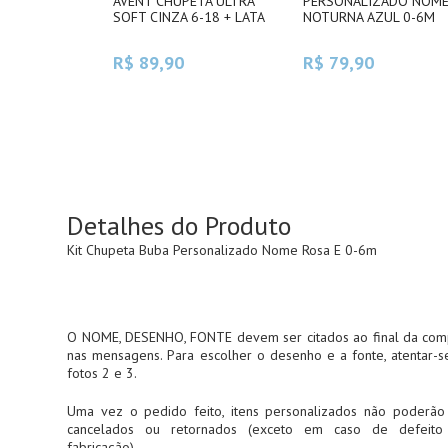
AVENT CHUPETA ULTRA
PERSONALIZADO NOM
SOFT CINZA 6-18 + LATA
NOTURNA AZUL 0-6M
R$ 89,90
R$ 79,90
Detalhes do Produto
Kit Chupeta Buba Personalizado Nome Rosa E 0-6m
O NOME, DESENHO, FONTE devem ser citados ao final da com
nas mensagens. Para escolher o desenho e a fonte, atentar-s
fotos 2 e 3.
Uma vez o pedido feito, itens personalizados não poderão
cancelados ou retornados (exceto em caso de defeito
fabricação).