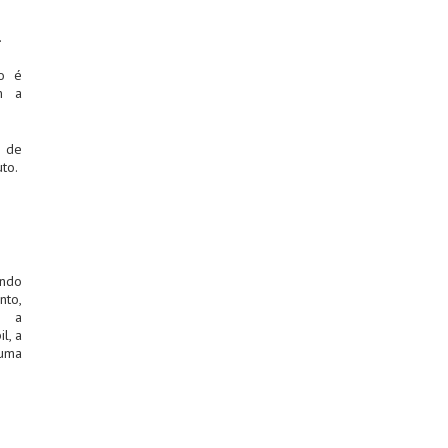
.
ão é
m a
o de
to.
ando
to,
e a
l, a
 uma