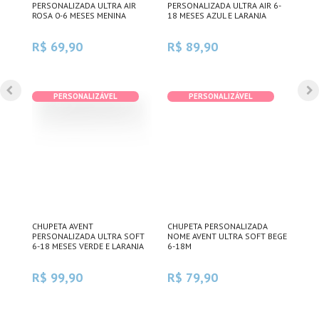
PERSONALIZADA ULTRA AIR
PERSONALIZADA ULTRA AIR 6-
NOM
ROSA 0-6 MESES MENINA
18 MESES AZUL E LARANJA
AZU
R$ 69,90
R$ 89,90
R$
PERSONALIZÁVEL
PERSONALIZÁVEL
CHUPETA AVENT
CHUPETA PERSONALIZADA
CHU
PERSONALIZADA ULTRA SOFT
NOME AVENT ULTRA SOFT BEGE
NOM
6-18 MESES VERDE E LARANJA
6-18M
ROX
R$ 99,90
R$ 79,90
R$