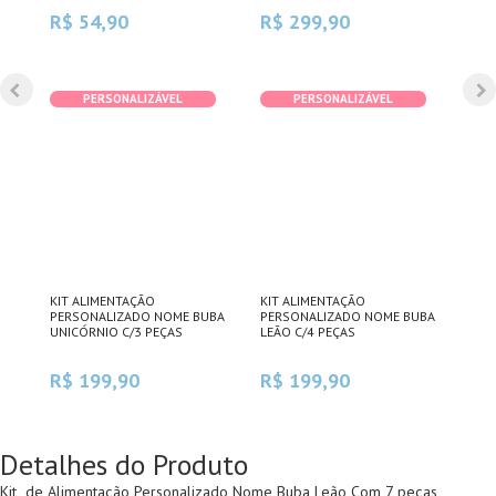
R$ 54,90
R$ 299,90
R$
PERSONALIZÁVEL
PERSONALIZÁVEL
KIT ALIMENTAÇÃO
KIT ALIMENTAÇÃO
BAB
ES
PERSONALIZADO NOME BUBA
PERSONALIZADO NOME BUBA
PER
UNICÓRNIO C/3 PEÇAS
LEÃO C/4 PEÇAS
MIG
R$ 199,90
R$ 199,90
R$
Detalhes do Produto
Kit de Alimentação Personalizado Nome Buba Leão Com 7 peças