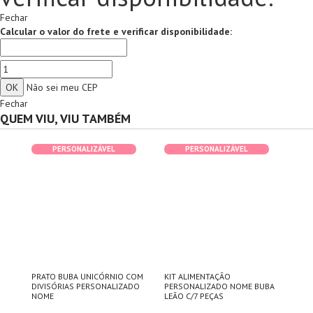
Fechar
Calcular o valor do frete e verificar disponibilidade:
Não sei meu CEP
Fechar
QUEM VIU, VIU TAMBÉM
PERSONALIZÁVEL
PERSONALIZÁVEL
ZADO
PRATO BUBA UNICÓRNIO COM
KIT ALIMENTAÇÃO
BAB
OPO
DIVISÓRIAS PERSONALIZADO
PERSONALIZADO NOME BUBA
PER
NOME
LEÃO C/7 PEÇAS
BUB