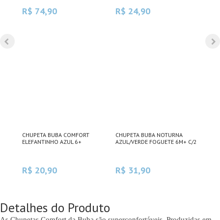
R$ 74,90
R$ 24,90
R$
-
CHUPETA BUBA COMFORT
CHUPETA BUBA NOTURNA
CHU
ELEFANTINHO AZUL 6+
AZUL/VERDE FOGUETE 6M+ C/2
BAR
R$ 20,90
R$ 31,90
R$
Detalhes do Produto
As Chupetas Comfort da Buba são superconfortáveis. Produzidas em