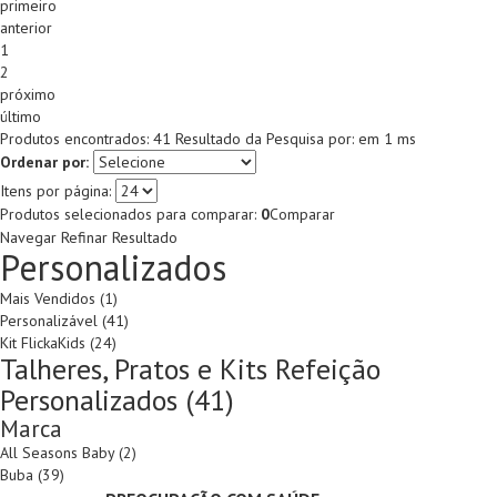
primeiro
anterior
1
2
próximo
último
Produtos encontrados:
41
Resultado da Pesquisa por:
em
1 ms
Ordenar por:
Itens por página:
Produtos selecionados para comparar:
0
Comparar
Navegar
Refinar Resultado
Personalizados
Mais Vendidos (1)
Personalizável (41)
Kit FlickaKids (24)
Talheres, Pratos e Kits Refeição
Personalizados (41)
Marca
All Seasons Baby (2)
Buba (39)