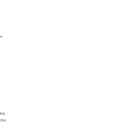
de
bil,
 uma