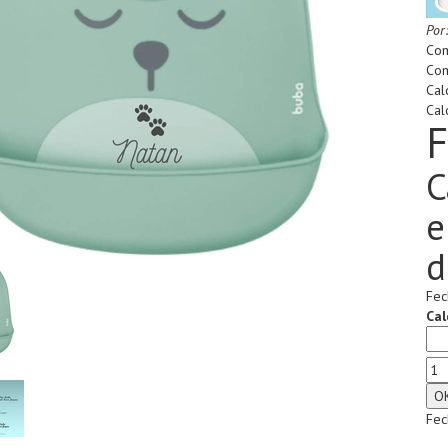
Por
Com
Com
Cal
Cal
F
C
e
d
Fec
Cal
Fec