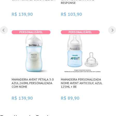
RESPONSE
ANT
R$ 139,90
R$ 103,90
R$
PERSONALIZÁVEL
PERSONALIZÁVEL
DA
MAMADEIRA AVENT PÉTALA 3.0
MAMADEIRA PERSONALIZADA
KIT
IC
AZUL 260ML PERSONALIZADA
NOME AVENT ANTICOLIC AZUL
PER
COM NOME
125ML + BE
ANT
R$ 139,90
R$ 89,90
R$