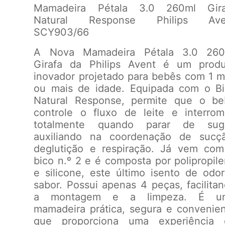
Mamadeira Pétala 3.0 260ml Gira
Natural Response Philips Ave
SCY903/66
A Nova Mamadeira Pétala 3.0 260
Girafa da Philips Avent é um produ
inovador projetado para bebês com 1 
ou mais de idade. Equipada com o B
Natural Response, permite que o be
controle o fluxo de leite e interro
totalmente quando parar de suga
auxiliando na coordenação de sucçã
deglutição e respiração. Já vem co
bico n.º 2 e é composta por polipropil
e silicone, este último isento de odo
sabor. Possui apenas 4 peças, facilita
a montagem e a limpeza. É u
mamadeira prática, segura e convenie
que proporciona uma experiência 