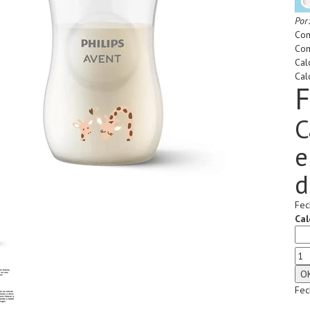
Por
Com
Com
Cal
Cal
F
C
e
d
Fec
Cal
Fec