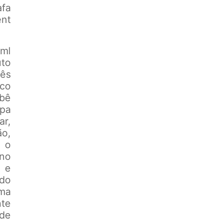
fa
nt
ml
to
mês
ico
bê
mpa
r,
o,
m o
eno
r e
ndo
ma
nte
de