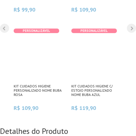
R$ 99,90
R$ 109,90
R$
PERSONALIZÁVEL
PERSONALIZÁVEL
VA E
KIT CUIDADOS HIGIENE
KIT CUIDADOS HIGIENE C/
KIT
RAIS
PERSONALIZADO NOME BUBA
ESTOJO PERSONALIZADO
PER
ROSA
NOME BUBA AZUL
COM
R$ 109,90
R$ 119,90
R$
Detalhes do Produto