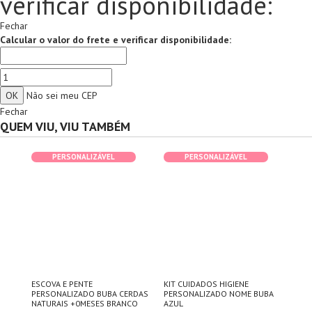
verificar disponibilidade:
Fechar
Calcular o valor do frete e verificar disponibilidade:
Não sei meu CEP
Fechar
QUEM VIU, VIU TAMBÉM
PERSONALIZÁVEL
PERSONALIZÁVEL
DE
ESCOVA E PENTE
KIT CUIDADOS HIGIENE
KIT
PERSONALIZADO BUBA CERDAS
PERSONALIZADO NOME BUBA
CUI
NATURAIS +0MESES BRANCO
AZUL
BUB