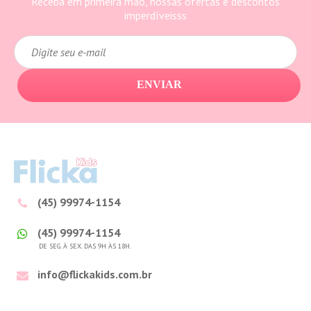
Receba em primeira mão, nossas ofertas e descontos
imperdíveisss
ENVIAR
(45) 99974-1154
(45) 99974-1154
DE SEG. À SEX. DAS 9H ÀS 18H.
info@flickakids.com.br