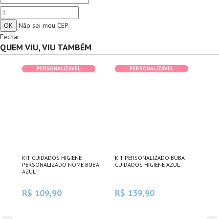
Não sei meu CEP
Fechar
QUEM VIU, VIU TAMBÉM
PERSONALIZÁVEL
PERSONALIZÁVEL
KIT CUIDADOS HIGIENE
KIT PERSONALIZADO BUBA
ESC
SA
PERSONALIZADO NOME BUBA
CUIDADOS HIGIENE AZUL
PER
AZUL
BUB
R$ 109,90
R$ 139,90
R$