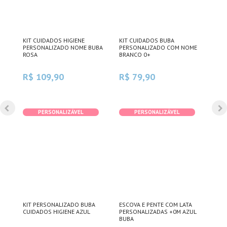
DE
KIT CUIDADOS HIGIENE
KIT CUIDADOS BUBA
ESC
PERSONALIZADO NOME BUBA
PERSONALIZADO COM NOME
PER
ROSA
BRANCO 0+
MAC
R$ 109,90
R$ 79,90
R$
PERSONALIZÁVEL
PERSONALIZÁVEL
VA E
KIT PERSONALIZADO BUBA
ESCOVA E PENTE COM LATA
ESC
RAIS
CUIDADOS HIGIENE AZUL
PERSONALIZADAS +0M AZUL
PER
BUBA
MAC