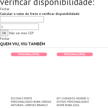
verificar disponibilidade:
Fechar
Calcular o valor do frete e verificar disponibilidade:
Não sei meu CEP
Fechar
QUEM VIU, VIU TAMBÉM
PERSONALIZÁVEL
PERSONALIZÁVEL
ESCOVA E PENTE
KIT CUIDADOS HIGIENE C/
KIT
SA
PERSONALIZADO BUBA CERDAS
ESTOJO PERSONALIZADO
CUI
NATURAIS +0MESES BRANCO
NOME BUBA AZUL
BUB