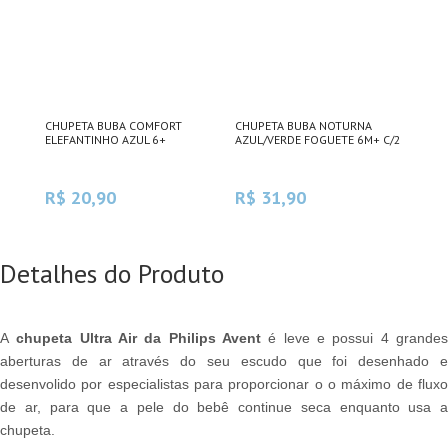
-
CHUPETA BUBA COMFORT
CHUPETA BUBA NOTURNA
CHU
ELEFANTINHO AZUL 6+
AZUL/VERDE FOGUETE 6M+ C/2
BAR
R$ 20,90
R$ 31,90
R$
Detalhes do Produto
A
chupeta Ultra Air da Philips Avent
é leve e
possui 4 grande
aberturas de ar através do seu escudo que foi desenhado e
desenvolido por especialistas para proporcionar o o máximo de fluxo
de ar, para que a pele do bebê continue seca enquanto usa a
chupeta.