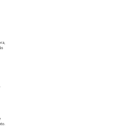
ra,
às
.
e
to.