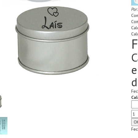
Por
Com
Com
Cal
Cal
F
C
e
d
Fec
Cal
Fec