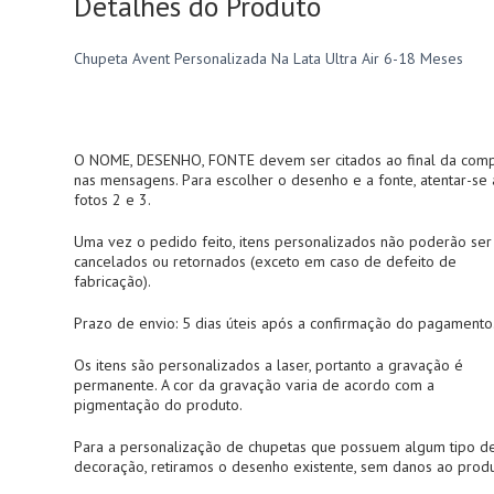
Detalhes do Produto
Chupeta Avent Personalizada Na Lata Ultra Air 6-18 Meses
O NOME, DESENHO, FONTE devem ser citados ao final da comp
nas mensagens. Para escolher o desenho e a fonte, atentar-se 
fotos 2 e 3.
Uma vez o pedido feito, itens personalizados não poderão ser
cancelados ou retornados (exceto em caso de defeito de
fabricação).
Prazo de envio: 5 dias úteis após a confirmação do pagamento
Os itens são personalizados a laser, portanto a gravação é
permanente. A cor da gravação varia de acordo com a
pigmentação do produto.
Para a personalização de chupetas que possuem algum tipo d
decoração, retiramos o desenho existente, sem danos ao produ