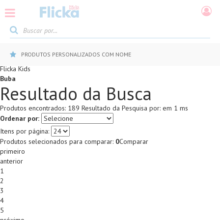
PRODUTOS PERSONALIZADOS COM NOME
Flicka Kids
Buba
Resultado da Busca
Produtos encontrados:
189
Resultado da Pesquisa por:
em
1 ms
Ordenar por:
Itens por página:
Produtos selecionados para comparar:
0
Comparar
primeiro
anterior
1
2
3
4
5