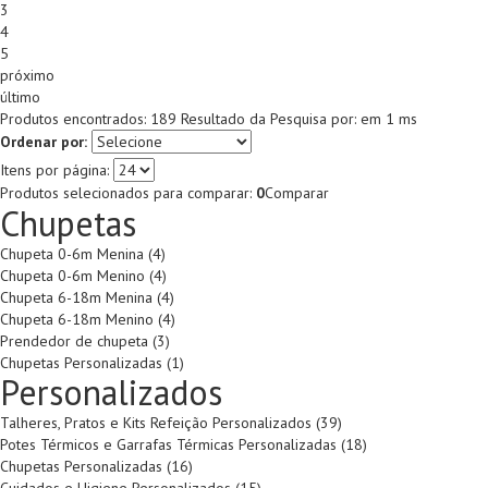
3
4
5
próximo
último
Produtos encontrados:
189
Resultado da Pesquisa por:
em
1 ms
Ordenar por:
Itens por página:
Produtos selecionados para comparar:
0
Comparar
Chupetas
Chupeta 0-6m Menina (4)
Chupeta 0-6m Menino (4)
Chupeta 6-18m Menina (4)
Chupeta 6-18m Menino (4)
Prendedor de chupeta (3)
Chupetas Personalizadas (1)
Personalizados
Talheres, Pratos e Kits Refeição Personalizados (39)
Potes Térmicos e Garrafas Térmicas Personalizadas (18)
Chupetas Personalizadas (16)