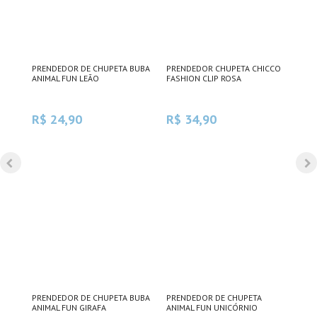
PRENDEDOR DE CHUPETA BUBA
PRENDEDOR CHUPETA CHICCO
PRE
M 1)
ANIMAL FUN LEÃO
FASHION CLIP ROSA
CHI
CIN
R$ 24,90
R$ 34,90
R$
PRENDEDOR DE CHUPETA BUBA
PRENDEDOR DE CHUPETA
PRE
M 1)
ANIMAL FUN GIRAFA
ANIMAL FUN UNICÓRNIO
CHI