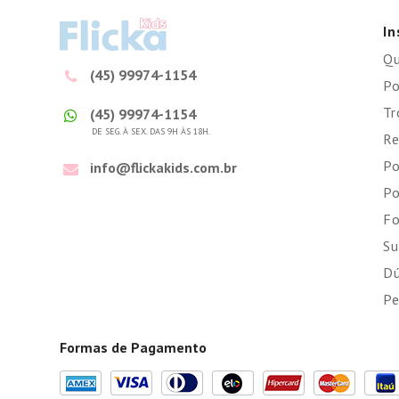
In
Q
(45) 99974-1154
Po
Tr
(45) 99974-1154
DE SEG. À SEX. DAS 9H ÀS 18H.
Re
Po
info@flickakids.com.br
Po
Fo
Su
Dú
Pe
Formas de Pagamento