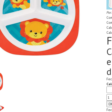
Por
Com
Com
Cal
Cal
F
C
e
d
Fec
Cal
Fec