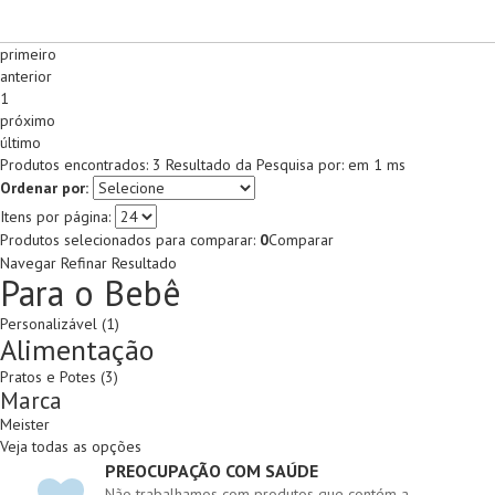
primeiro
anterior
1
próximo
último
Produtos encontrados:
3
Resultado da Pesquisa por:
em
1 ms
Ordenar por:
Itens por página:
Produtos selecionados para comparar:
0
Comparar
Navegar
Refinar Resultado
Para o Bebê
Personalizável (1)
Alimentação
Pratos e Potes (3)
Marca
Meister
Veja todas as opções
PREOCUPAÇÃO COM SAÚDE
Não trabalhamos com produtos que contém a