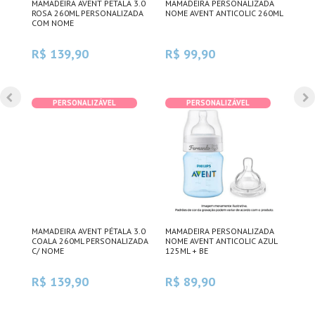
DA
MAMADEIRA AVENT PÉTALA 3.0
MAMADEIRA PERSONALIZADA
KIT
IC
ROSA 260ML PERSONALIZADA
NOME AVENT ANTICOLIC 260ML
PER
COM NOME
ANT
R$ 139,90
R$ 99,90
R$
PERSONALIZÁVEL
PERSONALIZÁVEL
MAMADEIRA AVENT PÉTALA 3.0
MAMADEIRA PERSONALIZADA
MAM
ME
COALA 260ML PERSONALIZADA
NOME AVENT ANTICOLIC AZUL
COM
C/ NOME
125ML + BE
330
R$ 139,90
R$ 89,90
R$