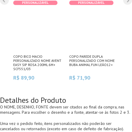
PERSONALIZÁVEL
PERSONALIZÁVEL
OM
COPO BICO MACIO
COPO PAREDE DUPLA
COP
L
PERSONALIZADO NOME AVENT
PERSONALIZADO COM NOME
PER
EASY SIP ROSA 200ML 6M+
BUBA ANIMAL FUN LEÃO12+
MAC
SCF551/03
R$ 89,90
R$ 71,90
R$
Detalhes do Produto
O NOME, DESENHO, FONTE devem ser citados ao final da compra, nas
mensagens. Para escolher o desenho e a fonte, atentar-se às fotos 2 e 3.
Uma vez o pedido feito, itens personalizados não poderão ser
cancelados ou retornados (exceto em caso de defeito de fabricação).