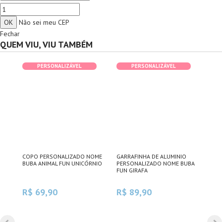
Não sei meu CEP
Fechar
QUEM VIU, VIU TAMBÉM
PERSONALIZÁVEL
PERSONALIZÁVEL
ADA
COPO PERSONALIZADO NOME
GARRAFINHA DE ALUMINIO
GAR
BA
BUBA ANIMAL FUN UNICÓRNIO
PERSONALIZADO NOME BUBA
PER
FUN GIRAFA
ANI
R$ 69,90
R$ 89,90
R$