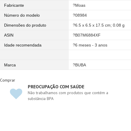
Fabricante
?Moas
Número do modelo
?08984
Dimensões do produto
?6.5 x 6.5 x 17.5 cm; 0.08 g
ASIN
?B07M6884XF
Idade recomendada
?6 meses - 3 anos
Marca
?BUBA
Comprar
RESPONSABILIDADE SOCIAL
tém a
Projeto social de Indaiatuba, abrindo portas par
novos talentos