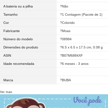
A bateria ou a pilha
?Não
Tamanho
?1 Contagem (Pacote de 1)
Cor
?Colorido
Fabricante
?Moas
Número do modelo
?08984
Dimensões do produto
?6.5 x 6.5 x 17.5 cm; 0.08 g
ASIN
?B07M6884XF
Idade recomendada
?6 meses - 3 anos
Marca
?BUBA
Ver mais