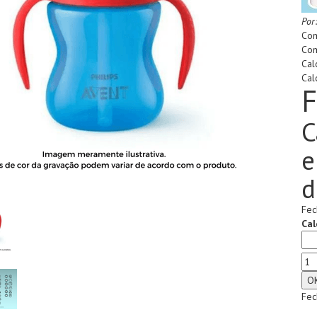
Por
Com
Com
Cal
Cal
F
C
e
d
Fec
Cal
Fec