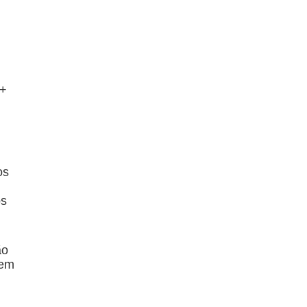
m+
os
os
ão
 em