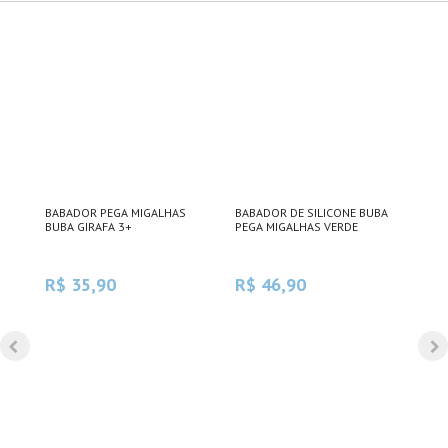
BABADOR PEGA MIGALHAS
BABADOR DE SILICONE BUBA
BAB
AS -
BUBA GIRAFA 3+
PEGA MIGALHAS VERDE
MIG
R$ 35,90
R$ 46,90
R$