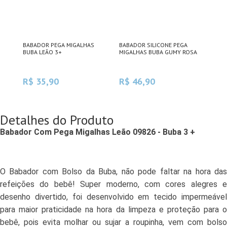
BABADOR PEGA MIGALHAS
BABADOR SILICONE PEGA
BAB
HAS
BUBA LEÃO 3+
MIGALHAS BUBA GUMY ROSA
MAC
R$ 35,90
R$ 46,90
R$
Detalhes do Produto
Babador Com Pega Migalhas Leão 09826 - Buba 3 +
O Babador com Bolso da Buba, não pode faltar na hora das
refeições do bebê! Super moderno, com cores alegres e
desenho divertido, foi desenvolvido em tecido impermeável
para maior praticidade na hora da limpeza e proteção para o
bebê, pois evita molhar ou sujar a roupinha, vem com bolso