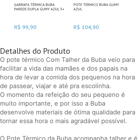
GARRAFA TÉRMICA BUBA
POTE TÉRMICO BUBA GUMY
GAR
PAREDE DUPLA GUMY AZUL 3+
AZUL
DUP
R$ 99,90
R$ 104,90
R$
Detalhes do Produto
O pote térmico Com Talher da Buba veio para
facilitar a vida das mamães e dos papais na
hora de levar a comida dos pequenos na hora
de passear, viajar e até pra escolinha.
O momento da refeição do seu pequeno é
muito importante, e por isso a Buba
desenvolve materiais de ótima qualidade para
tornar essa hora o mais agradável possível.
O Pote Térmico da Buba acompanha talher e é