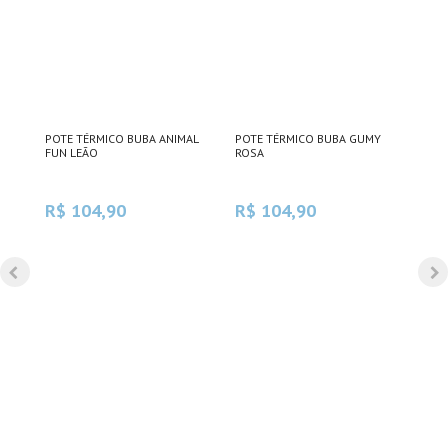
POTE TÉRMICO BUBA ANIMAL
POTE TÉRMICO BUBA GUMY
GAR
FUN LEÃO
ROSA
AZU
CAN
R$ 104,90
R$ 104,90
R$