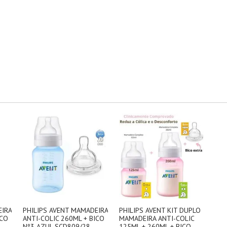
EIRA
PHILIPS AVENT MAMADEIRA
PHILIPS AVENT KIT DUPLO
ICO
ANTI-COLIC 260ML + BICO
MAMADEIRA ANTI-COLIC
Nº3 AZUL SCD809/28
125ML + 260ML + BICO