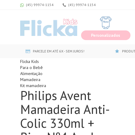
(45) 99974-1154
(45) 99974-1154
Personalizados
PARCELE EM ATÉ 6X - SEM JUROS!
PRODUT
Flicka Kids
Para o Bebê
Alimentação
Mamadeira
Kit mamadeira
Philips Avent
Mamadeira Anti-
Colic 330ml +