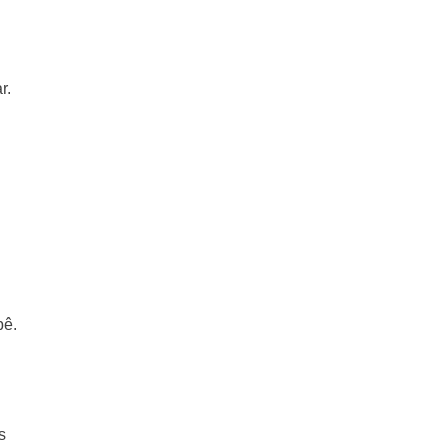
r.
bê.
s