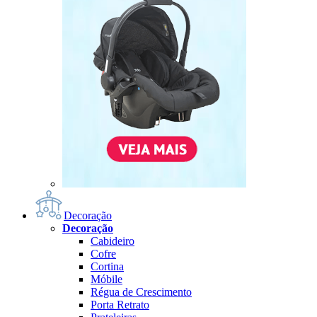
Decoração
Decoração
Cabideiro
Cofre
Cortina
Móbile
Régua de Crescimento
Porta Retrato