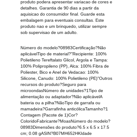
produto podera apresentar variacao de cores e
detalhes. Garantia de 90 dias a partir da
aquisicao do consumidor final. Guarde esta
embalagem para eventuais consultas. Este
produto nao e um brinquedo, utilizar sempre
sob supervisao de um adulto.
Número do modelo?08983Certificação?Não
aplicávelTipo de material?"Recipiente: 100%
Polietileno Tereftalato Glicol, Argola e Tampa:
100% Polipropileno (PP), Alca: 100% Fibra de
Poliester, Bico e Anel de Vedacao: 100%
Silicone, Canudo: 100% Polietileno (PE)"Outros
recursos do produto?Seguro para
microondasNúmero de unidades?1Tipo de
alimentação ou adaptador?Não aplicávelA
bateria ou a pilha?NãoTipo de garrafa ou
mamadeira?Garrafinha anticólicaTamanho?1
Contagem (Pacote de 1)Cor?
ColoridoFabricante?MoasNúmero do modelo?
08983Dimensões do produto?6.5 x 6.5 x 17.5
cm; 0.08 gASIN?B07MH652HKIdade