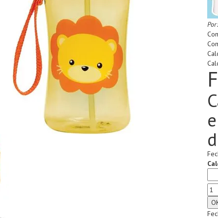
Por
Com
Com
Cal
Cal
F
C
e
d
Fec
Cal
Fec