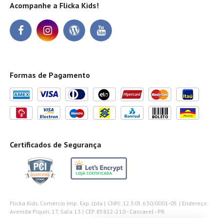
Acompanhe a Flicka Kids!
Formas de Pagamento
Certificados de Segurança
Flicka Kids Comércio Imp. Exp. Ltda | CNPJ: 12.505.630/0001-05 | Endereço:
Avenida Piquiri, 17, Sala 13 | CEP 85812-210 - Cascavel - PR