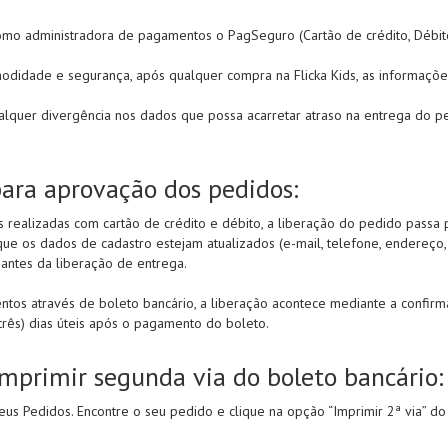
omo administradora de pagamentos o PagSeguro (Cartão de crédito, Débito
odidade e segurança, após qualquer compra na Flicka Kids, as informações
alquer divergência nos dados que possa acarretar atraso na entrega do 
para aprovação dos pedidos:
 realizadas com cartão de crédito e débito, a liberação do pedido passa p
que os dados de cadastro estejam atualizados (e-mail, telefone, endereço
antes da liberação de entrega.
tos através de boleto bancário, a liberação acontece mediante a confirma
(três) dias úteis após o pagamento do boleto.
mprimir segunda via do boleto bancário:
us Pedidos. Encontre o seu pedido e clique na opção “Imprimir 2ª via” do