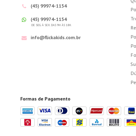
Q
(45) 99974-1154
Po
Tr
(45) 99974-1154
DE SEG. À SEX. DAS 9H ÀS 18H.
Re
Po
info@flickakids.com.br
Po
Fo
Su
Dú
Pe
Formas de Pagamento