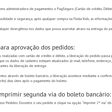
omo administradora de pagamentos o PagSeguro (Cartão de crédito, Débito
odidade e segurança, após qualquer compra na Flicka Kids, as informações
alquer divergência nos dados que possa acarretar atraso na entrega do 
para aprovação dos pedidos:
 realizadas com cartão de crédito e débito, a liberação do pedido passa p
que os dados de cadastro estejam atualizados (e-mail, telefone, endereço
antes da liberação de entrega.
tos através de boleto bancário, a liberação acontece mediante a confirma
(três) dias úteis após o pagamento do boleto.
mprimir segunda via do boleto bancário:
us Pedidos. Encontre o seu pedido e clique na opção “Imprimir 2ª via” do