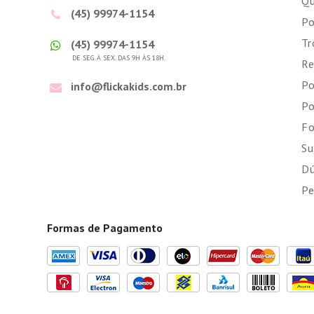
Q
(45) 99974-1154
Po
Tr
(45) 99974-1154
DE SEG. À SEX. DAS 9H ÀS 18H.
Re
Po
info@flickakids.com.br
Po
Fo
Su
Dú
Pe
Formas de Pagamento