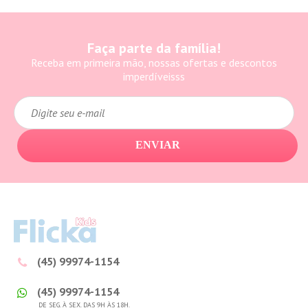
Faça parte da família!
Receba em primeira mão, nossas ofertas e descontos
imperdíveisss
ENVIAR
(45) 99974-1154
(45) 99974-1154
DE SEG. À SEX. DAS 9H ÀS 18H.