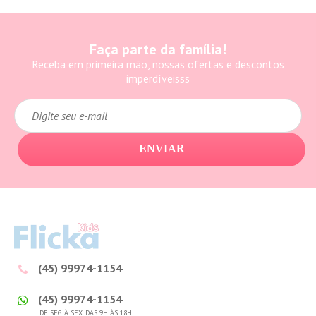
Faça parte da família!
Receba em primeira mão, nossas ofertas e descontos
imperdíveisss
ENVIAR
(45) 99974-1154
(45) 99974-1154
DE SEG. À SEX. DAS 9H ÀS 18H.