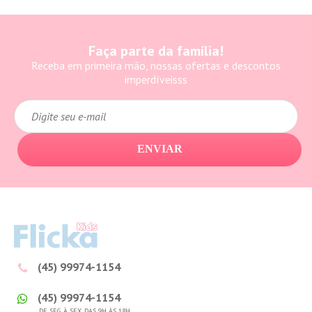
Faça parte da família!
Receba em primeira mão, nossas ofertas e descontos
imperdíveisss
ENVIAR
(45) 99974-1154
(45) 99974-1154
DE SEG. À SEX. DAS 9H ÀS 18H.